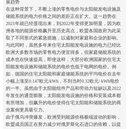
展趋势
在这种背景下，不断上涨的零售电价与太阳能发电设施及
储能系统的电力价格之间的差距正在扩大。这一趋势在
2021年就已经显现出来，到2022年变得更加明显，因为欧
洲各地的能源价格飙升至历史高点，欧盟各国政府为此采
取了不同形式的紧急措施，以遏制对家庭和企业的影响。
与此同时，虽然多年来住宅太阳能发电设施的电力已经比
欧洲大多数市场的零售电力便宜得多，但
家庭
储能系统的
成本也在快速提高，即使这样，大部分欧洲国家的住宅太
阳能发电设施和储能系统的电价也低于电网的电价。例
如，德国的住宅太阳能和
家庭
储能系统的平均电价在去年
小幅上涨至0.147欧元/kWh，不到当时0.32欧元/ kWh电价
的一半。虽然由于太阳能组件产品和劳动力短缺以及2022
年发生的通货膨胀，太阳能发电设施的价格和安装成本都
有所增加，但飙升的电价使得住宅太阳能和储能系统的商
业案例更具吸引力。
由于俄乌冲突爆发，欧洲受到能源价格极端波动的影响，
欧盟成员国正在努力减少对俄罗斯化石进口的依赖，以提