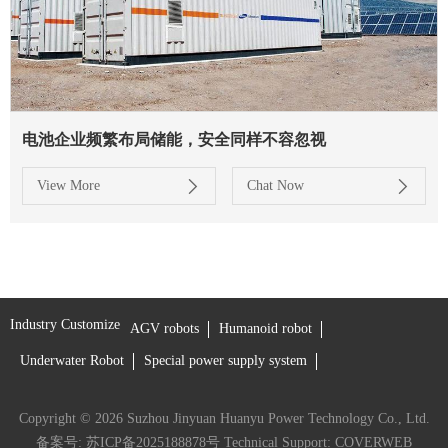
电池企业频繁布局储能，安全同样不容忽视
View More
Chat Now
Industry Customize
AGV robots
Humanoid robot
Underwater Robot
Special power supply system
Copyright © 2026 Suzhou Jinyuan Huanyu Power Technology Co., Ltd.
备案号: 苏ICP备2025188878号
Technical Support:
COVERWEB