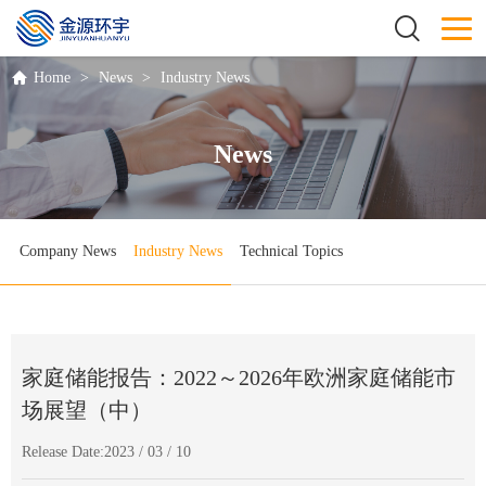
Home
>
News
>
Industry News
News
Company News
Industry News
Technical Topics
家庭储能报告：2022～2026年欧洲家庭储能市
场展望（中）
Release Date:2023 / 03 / 10