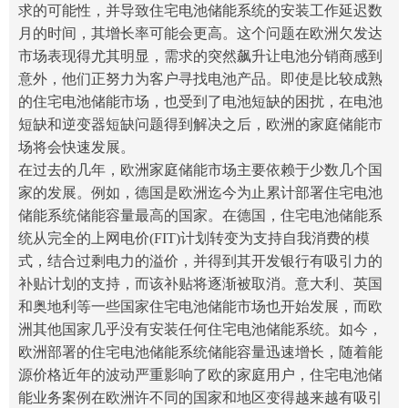
求的可能性，并导致住宅电池储能系统的安装工作延迟数
月的时间，其增长率可能会更高。这个问题在欧洲欠发达
市场表现得尤其明显，需求的突然飙升让电池分销商感到
意外，他们正努力为客户寻找电池产品。即使是比较成熟
的住宅电池储能市场，也受到了电池短缺的困扰，在电池
短缺和逆变器短缺问题得到解决之后，欧洲的
家庭
储能市
场将会快速发展。
在过去的几年，欧洲
家庭
储能市场主要依赖于少数几个国
家的发展。例如，德国是欧洲迄今为止累计部署住宅电池
储能系统储能容量最高的国家。在德国，住宅电池储能系
统从完全的上网电价(FIT)计划转变为支持自我消费的模
式，结合过剩电力的溢价，并得到其开发银行有吸引力的
补贴计划的支持，而该补贴将逐渐被取消。意大利、英国
和奥地利等一些国家住宅电池储能市场也开始发展，而欧
洲其他国家几乎没有安装任何住宅电池储能系统。如今，
欧洲部署的住宅电池储能系统储能容量迅速增长，随着能
源价格近年的波动严重影响了欧的家庭用户，住宅电池储
能业务案例在欧洲许不同的国家和地区变得越来越有吸引